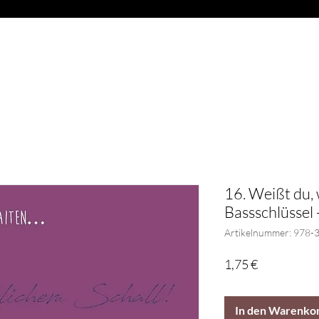
OAD
ABVERKAUF
BLÄSER
GESCHENKARTIKEL
G
16. Weißt du, 
Bassschlüssel 
Artikelnummer: 978-
Preis
1,75 €
In den Warenko