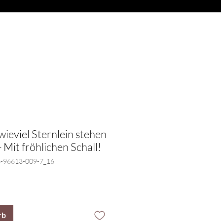
Anmelden
ITARREN
More
wieviel Sternlein stehen
- Mit fröhlichen Schall!
3-96613-009-7_16
rb