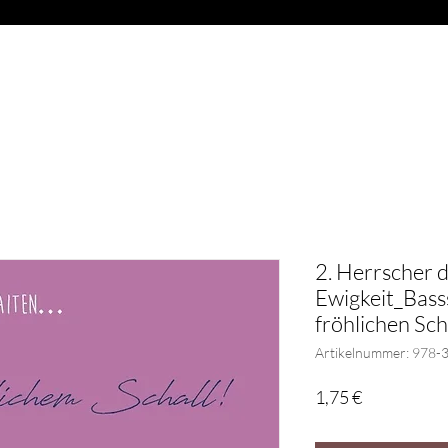
OAD
ABVERKAUF
BLÄSER
GESCHENKARTIKEL
G
2. Herrscher 
Ewigkeit_Basss
fröhlichen Sch
Artikelnummer: 978-
Preis
1,75 €