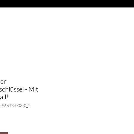
Anmelden
ITARREN
More
der
chlüssel - Mit
all!
3-96613-008-0_2