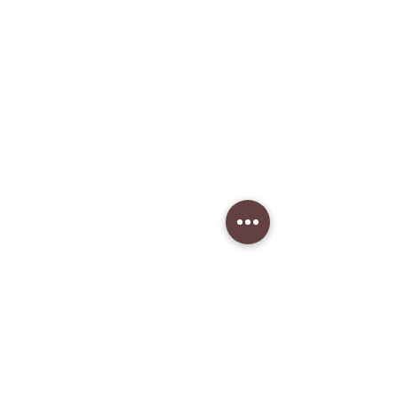
Klavierbesichtigung:
nach Terminvergabe
Unser Musikgeschäft
Schillerstraße 7
58540 Meinerzhagen
Montag: geschlossen
Dienstag: 14:30 - 18:00
​Mittwoch: 14:30 - 18:00
Donnerstag: 14:30 - 18:00
Freitag: 14:30 - 18:00
Samstag: 10:00 - 15:00
Tel:
+49 23 54-94 73 12
Handy:
+49 170-34 22 723