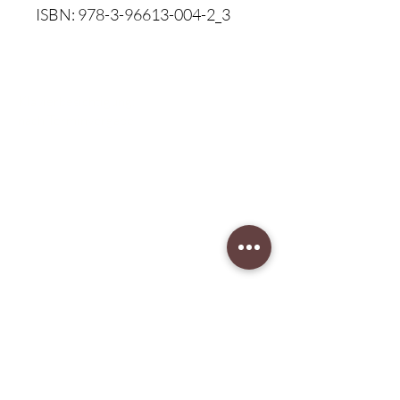
ISBN: 978-3-96613-004-2_3
Klavierbesichtigung:
nach Terminvergabe
Unser Musikgeschäft
Schillerstraße 7
58540 Meinerzhagen
Montag: geschlossen
Dienstag: 14:30 - 18:00
​Mittwoch: 14:30 - 18:00
Donnerstag: 14:30 - 18:00
Freitag: 14:30 - 18:00
Samstag: 10:00 - 15:00