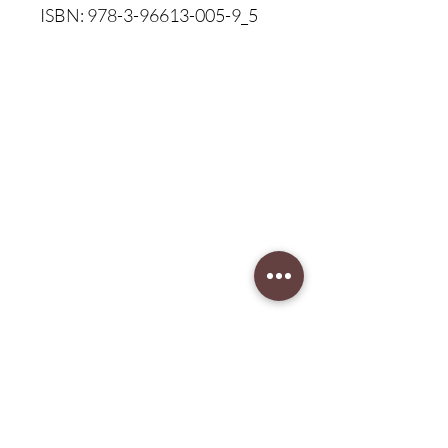
ISBN: 978-3-96613-005-9_5
Klavierbesichtigung:
nach Terminvergabe
Unser Musikgeschäft
Schillerstraße 7
58540 Meinerzhagen
Montag: geschlossen
Dienstag: 14:30 - 18:00
​Mittwoch: 14:30 - 18:00
Donnerstag: 14:30 - 18:00
Freitag: 14:30 - 18:00
Samstag: 10:00 - 15:00