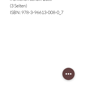
(3 Seiten)
ISBN: 978-3-96613-008-0_7
Klavierbesichtigung:
nach Terminvergabe
Unser Musikgeschäft
Schillerstraße 7
58540 Meinerzhagen
Montag: geschlossen
Dienstag: 14:30 - 18:00
​Mittwoch: 14:30 - 18:00
Donnerstag: 14:30 - 18:00
Freitag: 14:30 - 18:00
Samstag: 10:00 - 15:00