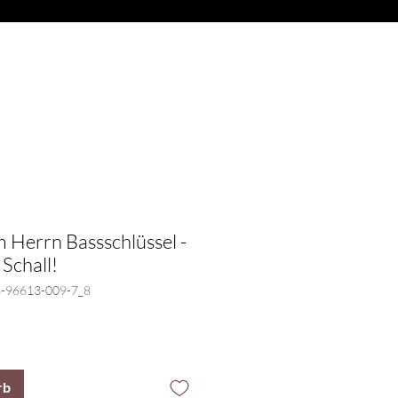
Anmelden
ITARREN
More
em Herrn Bassschlüssel -
 Schall!
3-96613-009-7_8
rb