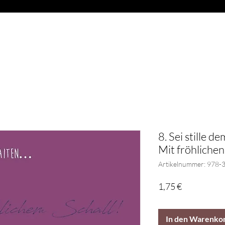
OAD
ABVERKAUF
BLÄSER
GESCHENKARTIKEL
G
8. Sei stille d
Mit fröhlichen
Artikelnummer: 978-
Preis
1,75 €
In den Warenko