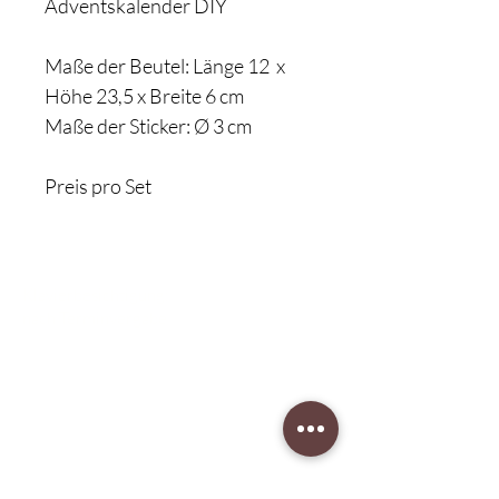
Adventskalender DIY
Maße der Beutel: Länge 12 x
Höhe 23,5 x Breite 6 cm
Maße der Sticker: Ø 3 cm
Preis pro Set
Klavierbesichtigung:
nach Terminvergabe
Unser Musikgeschäft
Schillerstraße 7
58540 Meinerzhagen