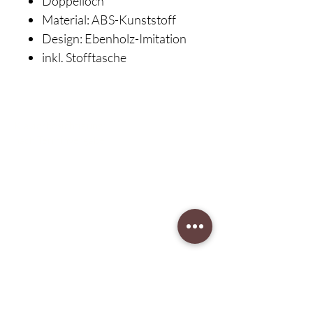
Doppelloch
Material: ABS-Kunststoff
Design: Ebenholz-Imitation
inkl. Stofftasche
Klavierbesichtigung:
nach Terminvergabe
Unser Musikgeschäft
Schillerstraße 7
58540 Meinerzhagen
Montag: geschlossen
Dienstag: 14:30 - 18:00
​Mittwoch: 14:30 - 18:00
Donnerstag: 14:30 - 18:00