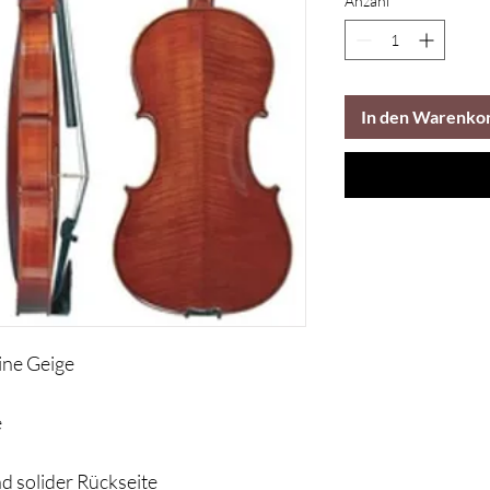
Anzahl
*
In den Warenko
ine Geige
e
nd solider Rückseite