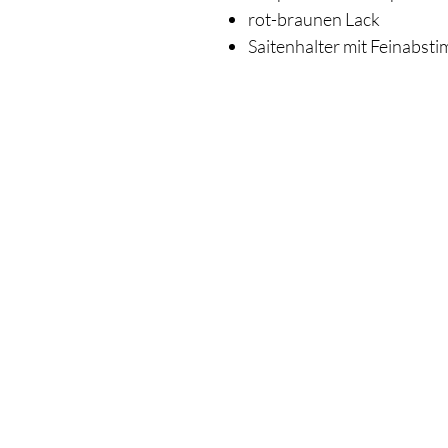
rot-braunen Lack
Saitenhalter mit Feinabst
Shop
Unser
Alle Produkte
Schillerstra
Neu
58540 Mein
Best Sellers
Gitarren
Montag:
Bläser
Dienstag:
Streicher
​Mittwoch