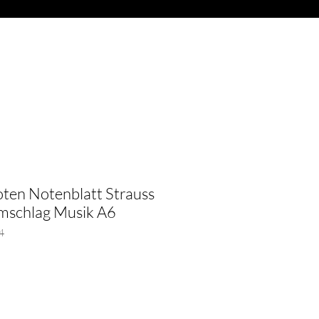
Anmelden
ITARREN
More
ten Notenblatt Strauss
mschlag Musik A6
4