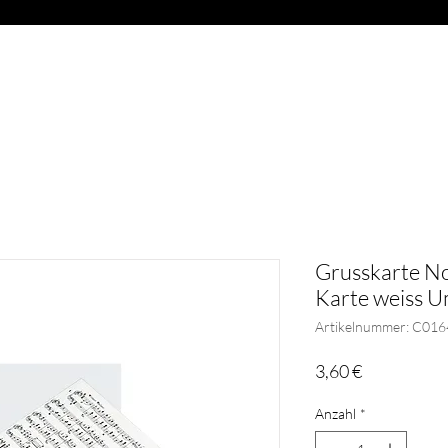
OAD
ABVERKAUF
BLÄSER
GESCHENKARTIKEL
G
Grusskarte No
Karte weiss U
Artikelnummer: C016
Preis
3,60 €
Anzahl
*