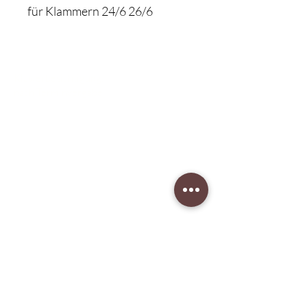
für Klammern 24/6 26/6
Klavierbesichtigung:
nach Terminvergabe
Unser Musikgeschäft
Schillerstraße 7
58540 Meinerzhagen
Montag: geschlossen
Dienstag: 14:30 - 18:00
​Mittwoch: 14:30 - 18:00
Donnerstag: 14:30 - 18:00
Freitag: 14:30 - 18:00
Samstag: 10:00 - 15:00