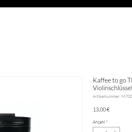
OAD
ABVERKAUF
BLÄSER
GESCHENKARTIKEL
G
Kaffee to go
Violinschlüsse
Artikelnummer: M70
Preis
13,00 €
Anzahl
*