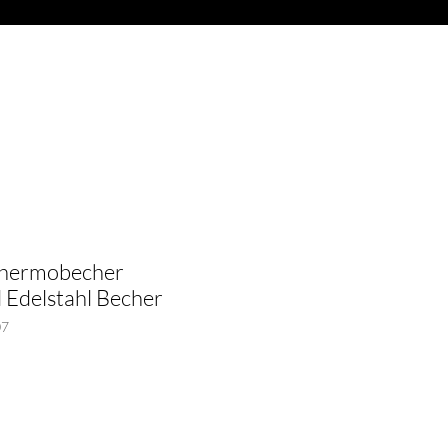
Anmelden
ITARREN
More
 Thermobecher
l Edelstahl Becher
07