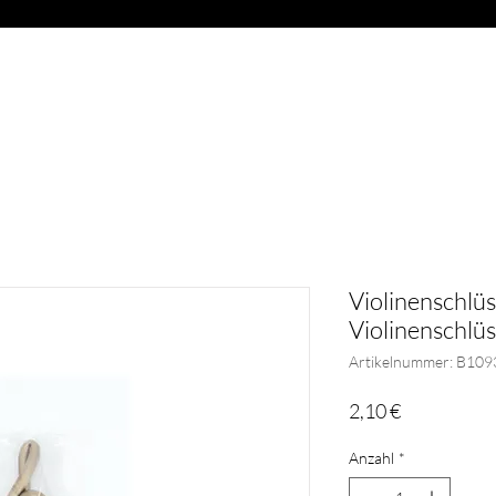
OAD
ABVERKAUF
BLÄSER
GESCHENKARTIKEL
G
Violinenschlüss
Violinenschlüss
Artikelnummer: B109
Preis
2,10 €
Anzahl
*