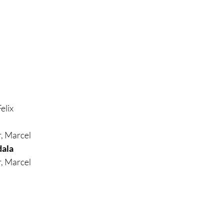
elix
r, Marcel
dala
r, Marcel