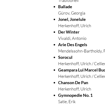
​Traditionell
Ballade
​Gürov, Georgia
Jonel, Jonelule
​Herkenhoff, Ulrich
Der Winter
​Vivaldi, Antonio
Arie Des Engels
​Mendelssohn-Bartholdy, F
Sorocul
​Herkenhoff, Ulrich / Cellie
Geampara Lui Marcel Bu
​Herkenhoff, Ulrich / Cellie
Chanson De Pan
​Herkenhoff, Ulrich
Gymnopedie No. 1
​Satie, Erik