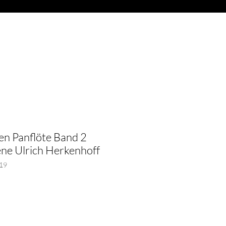
Anmelden
ITARREN
More
n Panflöte Band 2
ene Ulrich Herkenhoff
19