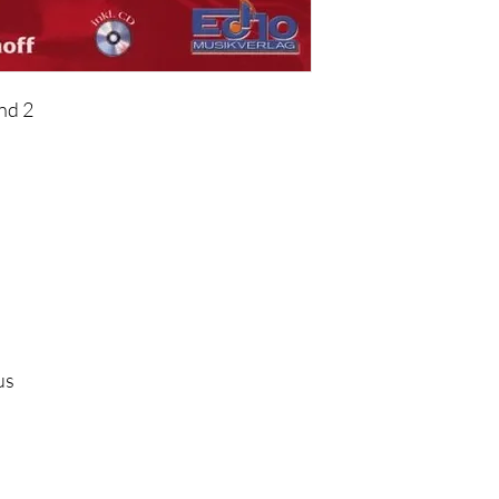
nd 2
us