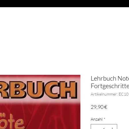
OAD
ABVERKAUF
BLÄSER
GESCHENKARTIKEL
G
Lehrbuch Note
Fortgeschritt
Artikelnummer: EC10
Preis
29,90 €
Anzahl
*