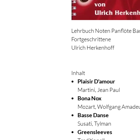
Lehrbuch Noten Panflöte Ba
Fortgeschrittene
Ulrich Herkenhoff
Inhalt
Plaisir D'amour
​Martini, Jean Paul
Bona Nox
​Mozart, Wolfgang Amade
Basse Danse
​Susati, Tylman
Greensleeves