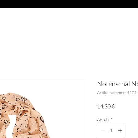
OAD
ABVERKAUF
BLÄSER
GESCHENKARTIKEL
G
Notenschal No
Artikelnummer: 4101
Preis
14,30 €
Anzahl
*