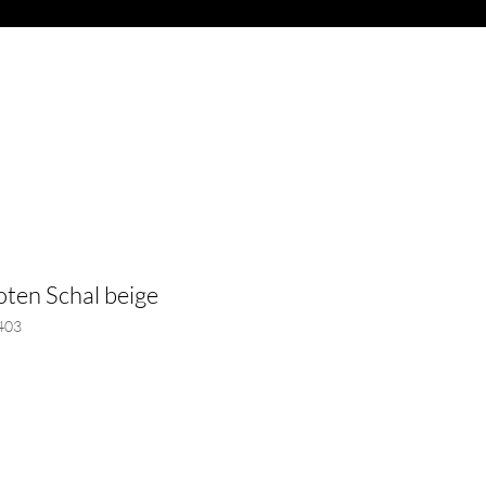
Anmelden
ITARREN
More
ten Schal beige
403