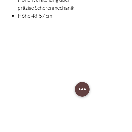
präzise Scherenmechanik
Höhe 48-57 cm
Klavierbesichtigung:
nach Terminvergabe
Unser Musikgeschäft
Schillerstraße 7
58540 Meinerzhagen
Montag: geschlossen
Dienstag: 14:30 - 18:00
​Mittwoch: 14:30 - 18:00
Donnerstag: 14:30 - 18:00
Freitag: 14:30 - 18:00
Samstag: 10:00 - 15:00