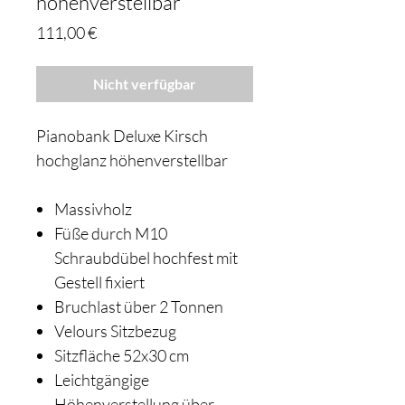
höhenverstellbar
Preis
111,00 €
Nicht verfügbar
Pianobank Deluxe Kirsch
hochglanz höhenverstellbar
Massivholz
Füße durch M10
Schraubdübel hochfest mit
Gestell fixiert
Bruchlast über 2 Tonnen
Velours Sitzbezug
Sitzfläche 52x30 cm
Leichtgängige
Höhenverstellung über