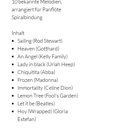
10 bekannte Melodien,
arrangiert für Panflöte
Spiralbindung
Inhalt
Sailing (Rod Stewart)
Heaven (Gotthard)
An Angel (Kelly Family)
Lady in black (Uriah Heep)
Chiquitita (Abba)
Frozen (Madonna)
Immortality (Celine Dion)
Lemon Tree (Fool's Garden)
Let it be (Beatles)
Hoy (Wrapped) (Gloria
Estefan)