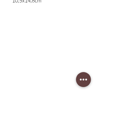
10,5x14,8cm
Klavierbesichtigung:
nach Terminvergabe
Unser Musikgeschäft
Schillerstraße 7
58540 Meinerzhagen
Montag: geschlossen
Dienstag: 14:30 - 18:00
​Mittwoch: 14:30 - 18:00
Donnerstag: 14:30 - 18:00
Freitag: 14:30 - 18:00
Samstag: 10:00 - 15:00
Tel:
+49 23 54-94 73 12