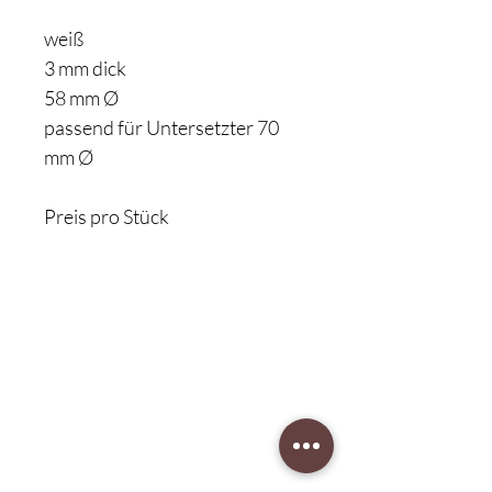
weiß
3 mm dick
58 mm Ø
passend für Untersetzter 70
mm Ø
Preis pro Stück
Klavierbesichtigung:
nach Terminvergabe
Unser Musikgeschäft
Schillerstraße 7
58540 Meinerzhagen