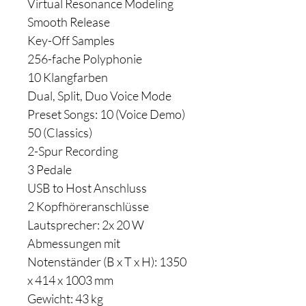
Virtual Resonance Modeling
Smooth Release
Key-Off Samples
256-fache Polyphonie
10 Klangfarben
Dual, Split, Duo Voice Mode
Preset Songs: 10 (Voice Demo)
50 (Classics)
2-Spur Recording
3 Pedale
USB to Host Anschluss
2 Kopfhöreranschlüsse
Lautsprecher: 2x 20 W
Abmessungen mit
Notenständer (B x T x H): 1350
x 414 x 1003 mm
Gewicht: 43 kg