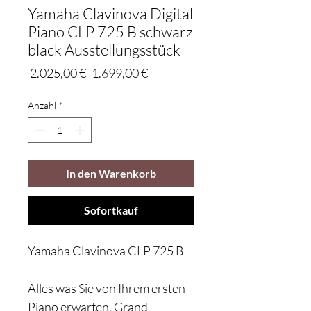
Yamaha Clavinova Digital
Piano CLP 725 B schwarz
black Ausstellungsstück
Standardpreis
Sale-
 2.025,00 € 
1.699,00 €
Preis
Anzahl
*
In den Warenkorb
Sofortkauf
Yamaha Clavinova CLP 725 B
Alles was Sie von Ihrem ersten
Piano erwarten. Grand