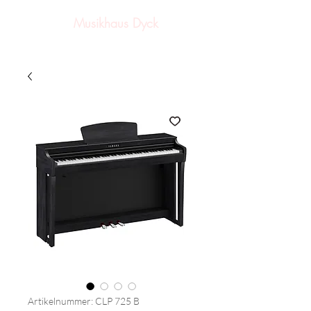
Musikhaus Dyck
Artikelnummer: CLP 725 B