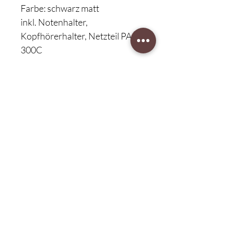
Farbe: schwarz matt
inkl. Notenhalter,
Kopfhörerhalter, Netzteil PA
300C
Klavierbesichtigung:
nach Terminvergabe
Unser Musikgeschäft
Schillerstraße 7
58540 Meinerzhagen
Montag: geschlossen
Dienstag: 14:30 - 18:00
​Mittwoch: 14:30 - 18:00